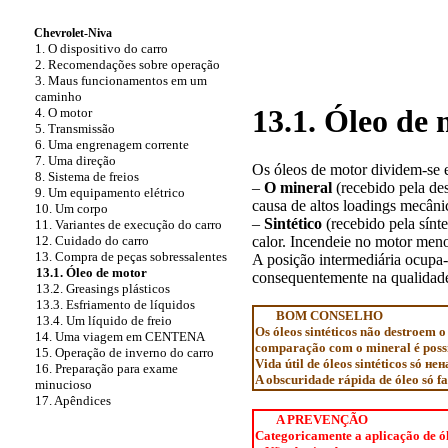
Chevrolet-Niva
1. O dispositivo do carro
2. Recomendações sobre operação
3. Maus funcionamentos em um
caminho
13.1. Óleo de
4. O motor
5. Transmissão
6. Uma engrenagem corrente
7. Uma direção
Os óleos de motor dividem-se e
8. Sistema de freios
–
O mineral
(recebido pela de
9. Um equipamento elétrico
causa de altos loadings mecânic
10. Um corpo
–
Sintético
(recebido pela sín
11. Variantes de execução do carro
12. Cuidado do carro
calor. Incendeie no motor men
13. Compra de peças sobressalentes
A posição intermediária ocupa
13.1. Óleo de motor
consequentemente na qualidade 
13.2. Greasings plásticos
13.3. Esfriamento de líquidos
BOM CONSELHO
13.4. Um líquido de freio
Os óleos sintéticos não destroem
14. Uma viagem em CENTENA
comparação com o mineral é possí
15. Operação de inverno do carro
Vida útil de óleos sintéticos só
нен
16. Preparação para exame
A obscuridade rápida de óleo só fa
minucioso
17. Apêndices
A PREVENÇÃO
Categoricamente a aplicação de ól