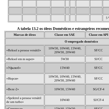
5 
A tabela 13.2 os óleos Domésticos e estrangeiros reco
Marcas de óleos
Classe em SAE
Classe em API
O empregado doméstico
10W30, 10W40, 15W40,
«
Reksol a
pessoa versátil»
SF/CC
20W30, 20W40
«
Reksol
em m super»
5W30
SJ/CC
«Уфалюб»
15W40
SF/CC
10W30, 10W40, 15W40,
«Норси»
SF/CC
20W30, 20W40
«Велс-2»
10W30, 15W40
SG/CF-4
«
Spektrol a
pessoa versátil
10W40
SJ/CF-4
de um turbo»
«Спектрол»
15W40, 15W30
SF/CC