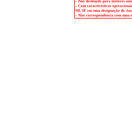
– Não destinado para motores auto
– Com características operaciona
SD, SE em uma designação de clas
– Não correspondência com uma es