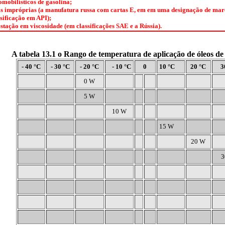
mobilísticos de gasolina;
is impróprias (a manufatura russa com cartas E, em em uma designação de marc
sificação em API);
tação em viscosidade (em classificações SAE e a Rússia).
A tabela 13.1 o Rango de temperatura de aplicação de óleos de
- 40 °C
- 30 °C
- 20 °C
- 10 °C
0
10 °C
20 °C
3
0 W
5 W
10 W
15 W
20 W
3