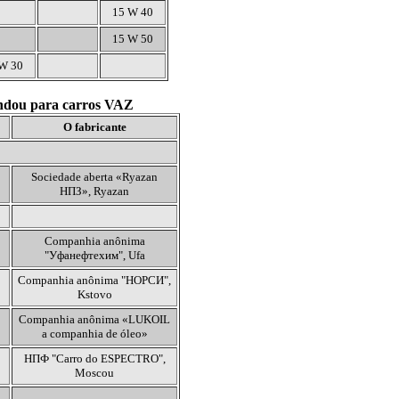
15 W 40
15 W 50
W 30
mendou para carros VAZ
O fabricante
Sociedade aberta
«Ryazan
НПЗ»
, Ryazan
Companhia anônima
"Уфанефтехим", Ufa
Companhia anônima "НОРСИ",
Kstovo
Companhia anônima «LUKOIL
a companhia de óleo»
НПФ
"Carro do ESPECTRO",
Moscou