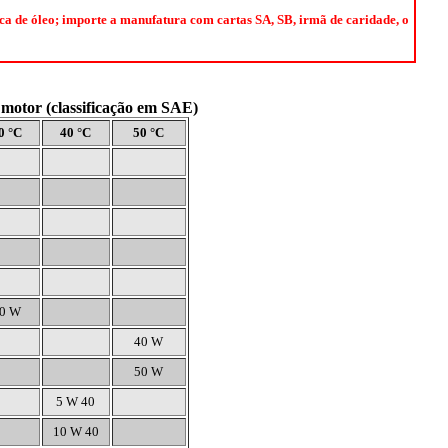
a de óleo; importe a manufatura com cartas SA, SB, irmã de caridade, o
 motor (classificação em SAE)
0 °C
40 °C
50 °C
0 W
40 W
50 W
5 W 40
10 W 40