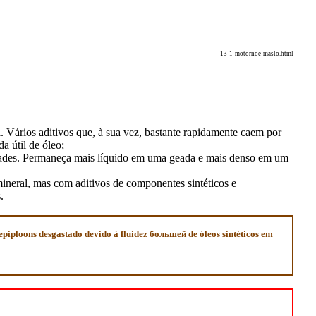
13-1-motornoe-maslo.html
. Vários aditivos que, à sua vez, bastante rapidamente caem por
a útil de óleo;
iedades. Permaneça mais líquido em uma geada e mais denso em um
neral, mas com aditivos de componentes sintéticos e
.
 epiploons desgastado
devido à fluidez
большей de óleos sintéticos em