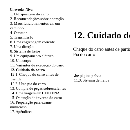
Chevrolet-Niva
1. O dispositivo do carro
2. Recomendações sobre operação
3. Maus funcionamentos em um
caminho
12. Cuidado d
4. O motor
5. Transmissão
6. Uma engrenagem corrente
7. Uma direção
Cheque do carro antes de parti
8. Sistema de freios
Pia do carro
9. Um equipamento elétrico
10. Um corpo
11. Variantes de execução do carro
12. Cuidado do carro
12.1. Cheque do carro antes de
˔he
página prévia
partida
11.3. Sistema de freios
12.2. Uma pia do carro
13. Compra de peças sobressalentes
14. Uma viagem em CENTENA
15. Operação de inverno do carro
16. Preparação para exame
minucioso
17. Apêndices