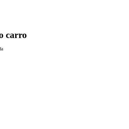
o carro
da