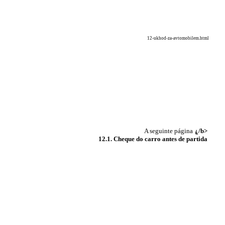
12-ukhod-za-avtomobilem.html
A seguinte página
ۼ/b>
12.1. Cheque do carro antes de partida