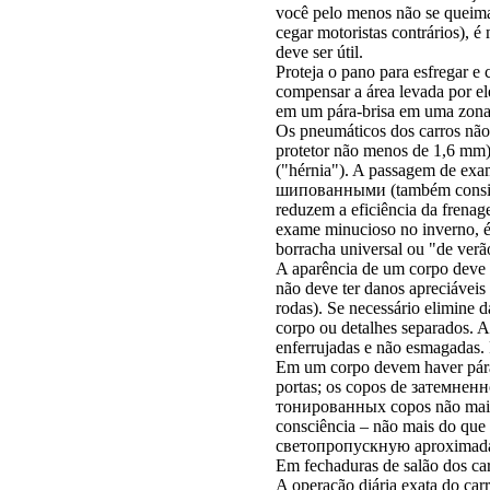
você pelo menos não se queimar
cegar motoristas contrários),
deve ser útil.
Proteja o pano para esfregar e
compensar a área levada por 
em um pára-brisa em uma zona 
Os pneumáticos dos carros não 
protetor não menos de 1,6 mm).
("hérnia"). A passagem de exa
шипованными
(também consi
reduzem a eficiência da frenag
exame minucioso no inverno, é 
borracha universal ou "de verã
A aparência de um corpo deve se
não deve ter danos apreciáveis
rodas). Se necessário elimine 
corpo ou detalhes separados. 
enferrujadas e não esmagadas. 
Em um corpo devem haver pára-
portas; os copos
de затемненн
тонированных
copos não mai
consciência – não mais do que
светопропускную
aproximad
Em fechaduras de salão dos carr
A operação diária exata do car