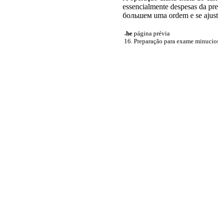
essencialmente despesas da pr
большем uma
ordem e se ajus
˔he
página prévia
16. Preparação para exame minucio