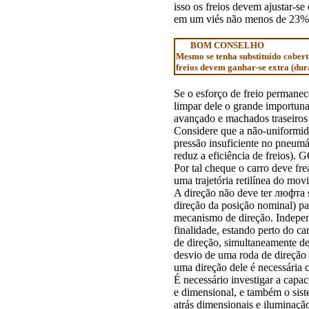
isso os freios devem ajustar-
em um viés não menos de 23% s
BOM CONSELHO
Mesmo se tenha substituído cobert
freios devem ganhar-se extra (dur
Se o esforço de freio permane
limpar dele o grande importuna.
avançado e machados traseiros
Considere que a não-uniformid
pressão insuficiente no pneu
reduz a eficiência de freios). 
Por tal cheque o carro deve fr
uma trajetória retilínea do mov
A direção não deve ter
люфта
direção da posição nominal) pa
mecanismo de direção. Indepen
finalidade, estando perto do c
de direção, simultaneamente 
desvio de uma roda de direção 
uma direção dele é necessária c
É necessário investigar a capac
e dimensional, e também o sistem
atrás dimensionais e iluminaçã