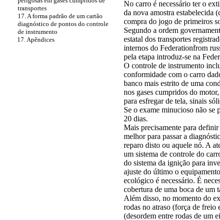
perigosas em gases cumpridos de
No carro é necessário ter o ext
transportes
da nova amostra estabelecida (
17. A forma padrão de um cartão
compra do jogo de primeiros s
diagnóstico de pontos do controle
Segundo a ordem governamenta
de instrumento
estatal dos transportes registr
17. Apêndices
internos do Federation۠from ru
pela etapa introduz-se na Fede
O controle de instrumento inclu
conformidade com o carro dado
banco mais estrito de uma cond
nos gases cumpridos do motor,
para esfregar de tela, sinais s
Se o exame minucioso não se pa
20 dias.
Mais precisamente para definir
melhor para passar a diagnósti
reparo disto ou aquele nó. A at
um sistema de controle do carr
do sistema da ignição para inv
ajuste do último o equipament
ecológico é necessário. É neces
cobertura de uma boca de um t
Além disso, no momento do ex
rodas no atraso (força de frei
(desordem entre rodas de um e