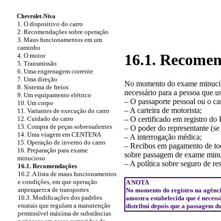
Chevrolet-Niva
1. O dispositivo do carro
2. Recomendações sobre operação
3. Maus funcionamentos em um
caminho
16.1. Recome
4. O motor
5. Transmissão
6. Uma engrenagem corrente
7. Uma direção
No momento do exame minucio
8. Sistema de freios
necessário para a pessoa que u
9. Um equipamento elétrico
– O passaporte pessoal ou o car
10. Um corpo
– A carteira de motorista;
11. Variantes de execução do carro
12. Cuidado do carro
– O certificado em registro
13. Compra de peças sobressalentes
– O poder do representante (se 
14. Uma viagem em CENTENA
– A interrogação médica;
15. Operação de inverno do carro
– Recibos em pagamento de to
16. Preparação para exame
sobre passagem de exame minu
minucioso
– A política sobre seguro de re
16.1. Recomendações
16.2. A lista de maus funcionamentos
e condições, em que operação
A NOTA
апрещается
de transportes
No momento do registro na agência
16.3. Modificações dos padrões
amostra estabelecida que é neces
estatais que regulam a manutenção
distribui depois que a passagem d
permissível máxima de substâncias