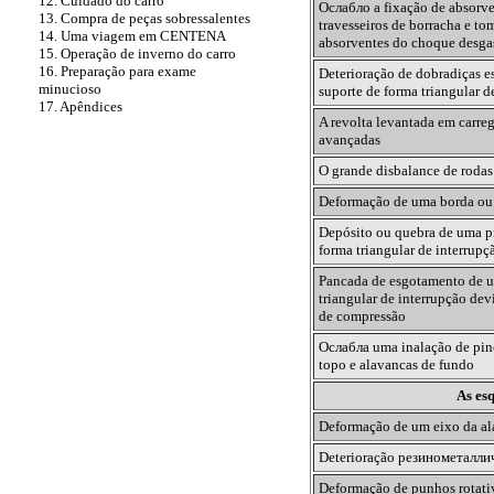
12. Cuidado do carro
Ослабло
a fixação de absorv
13. Compra de peças sobressalentes
travesseiros de borracha e to
14. Uma viagem em CENTENA
absorventes do choque desga
15. Operação de inverno do carro
16. Preparação para exame
Deterioração de dobradiças e
minucioso
suporte de forma triangular d
17. Apêndices
A revolta levantada em carre
avançadas
O grande disbalance de rodas
Deformação de uma borda ou 
Depósito ou quebra de uma p
forma triangular de interrupç
Pancada de esgotamento de u
triangular de interrupção dev
de compressão
Ослабла
uma inalação de pino
topo e alavancas de fundo
As es
Deformação de um eixo da al
Deterioração
резинометалли
Deformação de punhos rotati