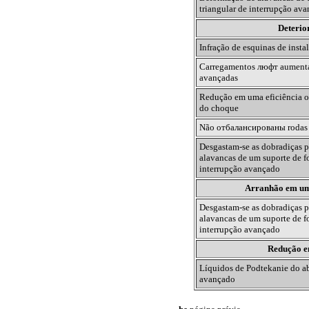
triangular de interrupção av
Deterio
Infração de esquinas de insta
Carregamentos
люфт
aumenta
avançadas
Redução em uma eficiência o
do choque
Não
отбалансированы
rodas
Desgastam-se as dobradiças
р
alavancas de um suporte de f
interrupção avançado
Arranhão em um 
Desgastam-se as dobradiças
р
alavancas de um suporte de f
interrupção avançado
Redução e
Líquidos de Podtekanie do a
avançado