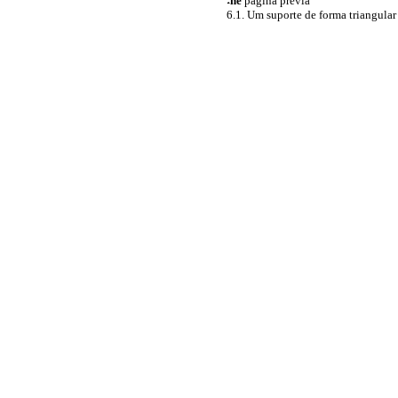
˔he
página prévia
6.1. Um suporte de forma triangula