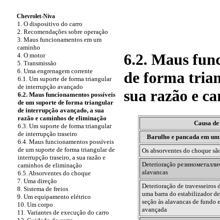
Chevrolet-Niva
1. O dispositivo do carro
2. Recomendações sobre operação
3. Maus funcionamentos em um
caminho
6.2. Maus fun
4. O motor
5. Transmissão
6. Uma engrenagem corrente
de forma tria
6.1. Um suporte de forma triangular
de interrupção avançado
sua razão e c
6.2. Maus funcionamentos possíveis
de um suporte de forma triangular
de interrupção avançado, a sua
razão e caminhos de eliminação
Causa de 
6.3. Um suporte de forma triangular
de interrupção traseiro
Barulho e pancada em um 
6.4. Maus funcionamentos possíveis
de um suporte de forma triangular de
Os absorventes do choque
são
interrupção traseiro, a sua razão e
Deterioração
резинометалли
caminhos de eliminação
alavancas
6.5. Absorventes do choque
7. Uma direção
Deterioração de travesseiros 
8. Sistema de freios
uma barra do estabilizador de
9. Um equipamento elétrico
seção às alavancas de fundo 
10. Um corpo
avançada
11. Variantes de execução do carro