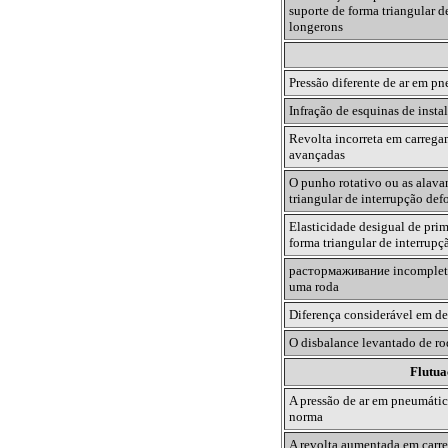
suporte de forma triangular d
longerons
Pressão diferente de ar em p
Infração de esquinas de insta
Revolta incorreta em carrega
avançadas
O punho rotativo ou as alava
triangular de interrupção de
Elasticidade desigual de pri
forma triangular de interrupç
растормаживание
incomple
uma roda
Diferença considerável em de
O disbalance levantado de r
Flutua
A pressão de ar em pneumátic
norma
A revolta aumentada em carr