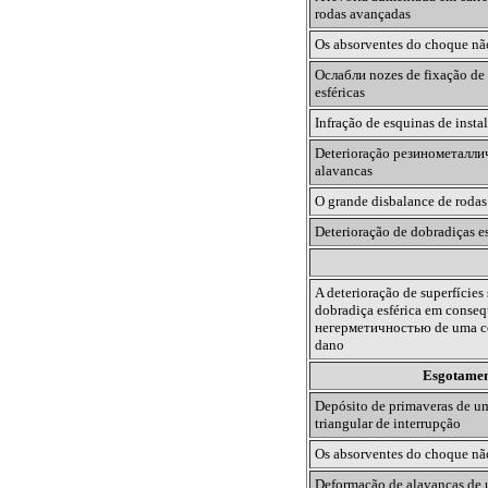
rodas avançadas
Os absorventes do choque
não
Ослабли
nozes de fixação de
esféricas
Infração de esquinas de insta
Deterioração
резинометалли
alavancas
O grande disbalance de rodas
Deterioração de dobradiças es
A deterioração de superfícies
dobradiça esférica em conse
негерметичностью
de uma co
dano
Esgotament
Depósito de primaveras de um
triangular de interrupção
Os absorventes do choque
não
Deformação de alavancas de 