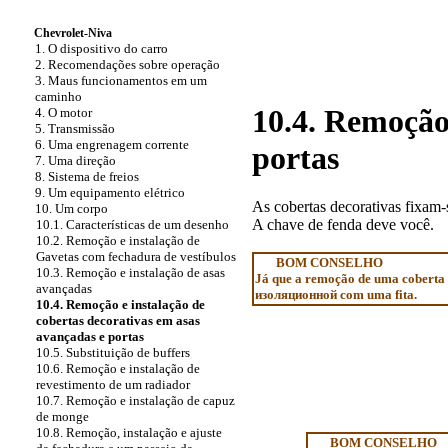
Chevrolet-Niva
1. O dispositivo do carro
2. Recomendações sobre operação
3. Maus funcionamentos em um
caminho
10.4. Remoção 
4. O motor
5. Transmissão
6. Uma engrenagem corrente
portas
7. Uma direção
8. Sistema de freios
9. Um equipamento elétrico
As cobertas decorativas fixam-s
10. Um corpo
A chave de fenda deve você.
10.1. Características de um desenho
10.2. Remoção e instalação de
Gavetas com fechadura
de vestíbulos
BOM CONSELHO
10.3. Remoção e instalação de asas
Já que a remoção de uma coberta 
avançadas
изоляционной
com uma fita.
10.4. Remoção e instalação de
cobertas decorativas em asas
avançadas e portas
10.5. Substituição de buffers
10.6. Remoção e instalação de
revestimento de um radiador
10.7. Remoção e instalação de capuz
de monge
10.8. Remoção, instalação e ajuste
BOM CONSELHO