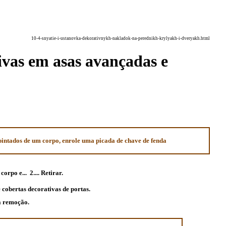
10-4-snyatie-i-ustanovka-dekorativnykh-nakladok-na-perednikh-krylyakh-i-dveryakh.html
ivas em asas avançadas e
pintados de um corpo, enrole uma picada de chave de fenda
corpo e...
2.... Retirar.
cobertas decorativas de portas.
à remoção.