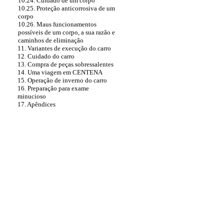
10.24. Cuidado de um corpo
10.25. Proteção anticorrosiva de um
corpo
10.26. Maus funcionamentos
possíveis de um corpo, a sua razão e
caminhos de eliminação
11. Variantes de execução do carro
12. Cuidado do carro
13. Compra de peças sobressalentes
14. Uma viagem em CENTENA
15. Operação de inverno do carro
16. Preparação para exame
minucioso
17. Apêndices