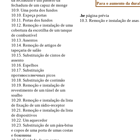
da fechadura e um passeio da
Para o aumento da durabi
fechadura de um capuz de monge
10.9. Uma porta dos fundos
10.10. Expeça portas
˔he
página prévia
10.11. Portas dos fundos
10.3. Remoção e instalação de asas
10.12. Remoção e instalação de uma
cobertura da escotilha de um tanque
de combustível
10.13. Assentos
10.14. Remoção de artigos de
tapeçaria de salão
10.15. Substituição de cintos de
assento
10.16. Espelhos
10.17. Substituição
противосолнечных
picos
10.18. Substituição de corrimão
10.19. Remoção e instalação de
revestimento de um túnel de um
soalho
10.20. Remoção e instalação da lista
de fixação de um rádio-receptor
10.21. Remoção e instalação da lista
de dispositivos
10.22. Um aquecedor
10.23. Substituição de um pára-brisa
e copos de uma porta de umas costas
e
боковины