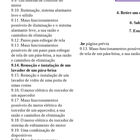
9.9. Um sistema de controle do
motor
9.10. Iluminação, sistema alarmante
4. Retire um 
leve e sólido
9.11. Maus funcionamentos
6. Su
possíveis de iluminação e o sistema
alarmante leve, a sua razão e
7. Es
caminhos de eliminação
9.12. Panos para esfregar de tela
˔he
página prévia
9.13. Maus funcionamentos
9.13. Maus funcionamentos possívei
possíveis de um pano para esfregar
de tela de um pára-brisa, a sua raz
de tela de um pára-brisa, a sua razão
e caminhos de eliminação
9.14. Remoção e instalação de um
lavador de um pára-brisa
9.15. Remoção e instalação de um
lavador de vidro de uma porta de
umas costas
9.16. O motor elétrico do torcedor de
um aquecedor
9.17. Maus funcionamentos
possíveis do motor elétrico do
torcedor de um aquecedor, a sua
razão e caminhos de eliminação
9.18. O motor elétrico do torcedor de
sistema de esfriamento do motor
9.19. Uma combinação de
dispositivos