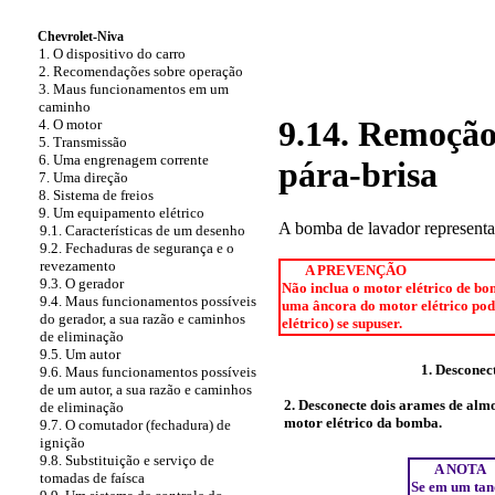
Chevrolet-Niva
1. O dispositivo do carro
2. Recomendações sobre operação
3. Maus funcionamentos em um
caminho
9.14. Remoção
4. O motor
5. Transmissão
6. Uma engrenagem corrente
pára-brisa
7. Uma direção
8. Sistema de freios
9. Um equipamento elétrico
A bomba de lavador representa o
9.1. Características de um desenho
9.2. Fechaduras de segurança e o
revezamento
A PREVENÇÃO
9.3. O gerador
Não inclua o motor elétrico de b
9.4. Maus funcionamentos possíveis
uma âncora do motor elétrico pod
do gerador, a sua razão e caminhos
elétrico) se supuser.
de eliminação
9.5. Um autor
1. Desconec
9.6. Maus funcionamentos possíveis
de um autor, a sua razão e caminhos
2. Desconecte dois arames
de alm
de eliminação
motor elétrico da bomba.
9.7. O comutador (fechadura) de
ignição
9.8. Substituição e serviço de
A NOTA
tomadas de faísca
Se em um tan