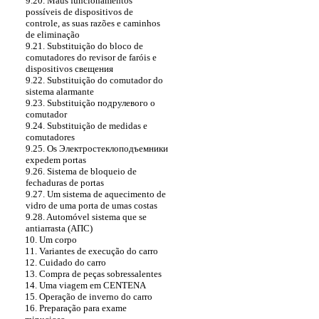
9.20. Maus funcionamentos
possíveis de dispositivos de
controle, as suas razões e caminhos
de eliminação
9.21. Substituição do bloco de
comutadores do revisor de faróis e
dispositivos
свещения
9.22. Substituição do comutador do
sistema alarmante
9.23. Substituição
подрулевого o
comutador
9.24. Substituição de medidas e
comutadores
9.25.
Os Электростеклоподъемники
expedem portas
9.26. Sistema de bloqueio de
fechaduras de portas
9.27. Um sistema de aquecimento de
vidro de uma porta de umas costas
9.28. Automóvel sistema que se
antiarrasta
(АПС)
10. Um corpo
11. Variantes de execução do carro
12. Cuidado do carro
13. Compra de peças sobressalentes
14. Uma viagem em CENTENA
15. Operação de inverno do carro
16. Preparação para exame