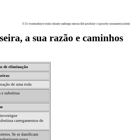
3-15-vozmozhnye-stuki-shumy-zadnego-mosta-ikh-prichiny-i-sposoby-ustraneniya.html
seira, a sua razão e caminhos
o de eliminação
seiras
fixação de uma roda
ь
e substitua
ho
 investigue
ubstitua carregamentos de
retos. Se se danificam
 substituem novo