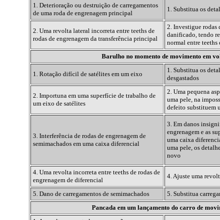
1. Deterioração ou destruição de carregamentos
1. Substitua os deta
de uma roda de engrenagem principal
2. Investigue rodas
2. Uma revolta lateral incorreta entre teeths de
danificado, tendo re
rodas de engrenagem da transferência principal
normal entre teeths
Barulho no momento de movimento em vo
1. Substitua os deta
1. Rotação difícil de satélites em um eixo
desgastados
2. Uma pequena asp
2. Importuna em uma superfície de trabalho de
uma
pele, na imposs
um eixo de satélites
defeito substituem u
3. Em danos insigni
engrenagem e as supe
3. Interferência de rodas de engrenagem de
uma caixa diferenci
semimachados em uma caixa diferencial
uma
pele, os detalh
novo
4. Uma revolta incorreta entre teeths de rodas de
4. Ajuste uma revol
engrenagem de diferencial
5. Dano de carregamentos de semimachados
5. Substitua carreg
Pancada em um lançamento do carro de mov