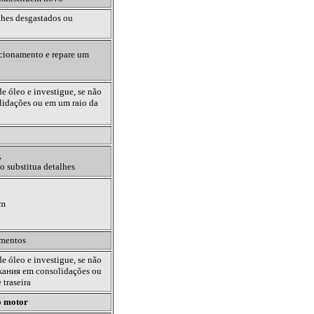
alhes desgastados ou
ncionamento e repare um
de óleo e investigue, se não
lidações ou em um raio da
,
o substitua detalhes
em
amentos
de óleo e investigue, se não
кания
em consolidações ou
 traseira
o motor