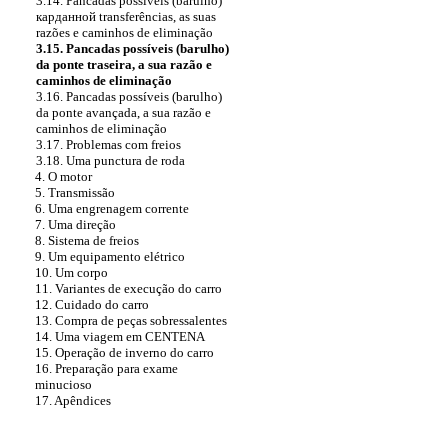
3.14. Pancadas possíveis (barulho)
карданной
transferências, as suas
razões e caminhos de eliminação
3.15. Pancadas possíveis (barulho)
da ponte traseira, a sua razão e
caminhos de eliminação
3.16. Pancadas possíveis (barulho)
da ponte avançada, a sua razão e
caminhos de eliminação
3.17. Problemas com freios
3.18. Uma punctura de roda
4. O motor
5. Transmissão
6. Uma engrenagem corrente
7. Uma direção
8. Sistema de freios
9. Um equipamento elétrico
10. Um corpo
11. Variantes de execução do carro
12. Cuidado do carro
13. Compra de peças sobressalentes
14. Uma viagem em CENTENA
15. Operação de inverno do carro
16. Preparação para exame
minucioso
17. Apêndices