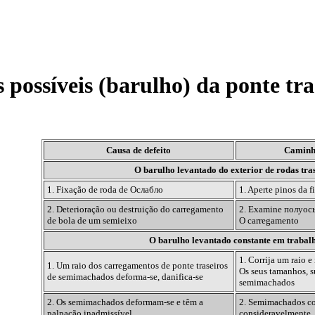
 possíveis (barulho) da ponte tra
Causa de defeito
Caminh
O barulho levantado do exterior de rodas tra
1. Fixação de roda
de Ослабло
1. Aperte pinos da 
2. Deterioração ou destruição do carregamento
2. Examine
полуос
de bola de um semieixo
O carregamento
O barulho levantado constante em trabal
1. Corrija um raio e
1. Um raio dos carregamentos de ponte traseiros
Os seus tamanhos, s
de semimachados deforma-se, danifica-se
semimachados
2. Os semimachados deformam-se e têm a
2. Semimachados cor
palpação inadmissível
consideravelmente,