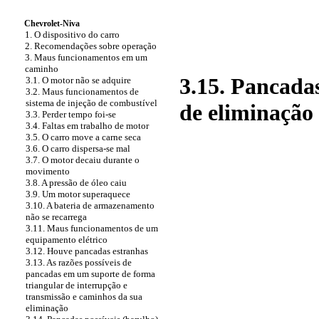
Chevrolet-Niva
1. O dispositivo do carro
2. Recomendações sobre operação
3. Maus funcionamentos em um
caminho
3.15. Pancadas
3.1. O motor não se adquire
3.2. Maus funcionamentos de
sistema de injeção de combustível
de eliminação
3.3. Perder tempo foi-se
3.4. Faltas em trabalho de motor
3.5. O carro move a carne seca
3.6. O carro dispersa-se mal
3.7. O motor decaiu durante o
movimento
3.8. A pressão de óleo caiu
3.9. Um motor superaquece
3.10. A bateria de armazenamento
não se recarrega
3.11. Maus funcionamentos de um
equipamento elétrico
3.12. Houve pancadas estranhas
3.13. As razões possíveis de
pancadas em um suporte de forma
triangular de interrupção e
transmissão e caminhos da sua
eliminação