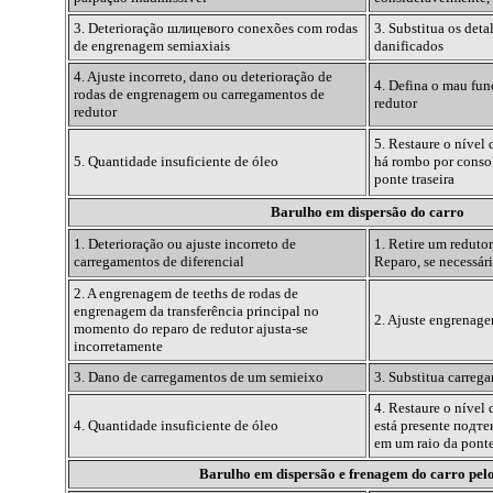
3. Deterioração
шлицевого
conexões com rodas
3. Substitua os det
de engrenagem semiaxiais
danificados
4. Ajuste incorreto, dano ou deterioração de
4. Defina o mau fu
rodas de engrenagem ou carregamentos de
redutor
redutor
5. Restaure o nível 
5. Quantidade insuficiente de óleo
há rombo por conso
ponte traseira
Barulho em dispersão do carro
1. Deterioração ou ajuste incorreto de
1. Retire um redutor
carregamentos de diferencial
Reparo, se necessári
2. A engrenagem de teeths de rodas de
engrenagem da transferência principal no
2. Ajuste engrenag
momento do reparo de redutor ajusta-se
incorretamente
3. Dano de carregamentos de um semieixo
3. Substitua carreg
4. Restaure o nível 
4. Quantidade insuficiente de óleo
está presente
подте
em um raio da ponte
Barulho em dispersão e frenagem do carro pel