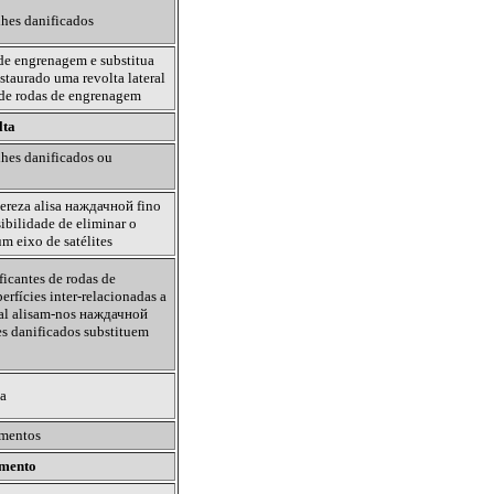
lhes danificados
 de engrenagem e substitua
staurado uma revolta lateral
 de rodas de engrenagem
lta
lhes danificados ou
ereza alisa
наждачной
fino
ibilidade de eliminar o
m eixo de satélites
ficantes de rodas de
rfícies inter-relacionadas a
al alisam-nos
наждачной
es danificados substituem
ta
amentos
imento